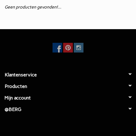
Geen producten gevonden!...
Eetkamertafels
EcoFurn / Buiten
Eetkamerstoelen
Faulteuls
Klantenservice
Producten
Mijn account
@BERG