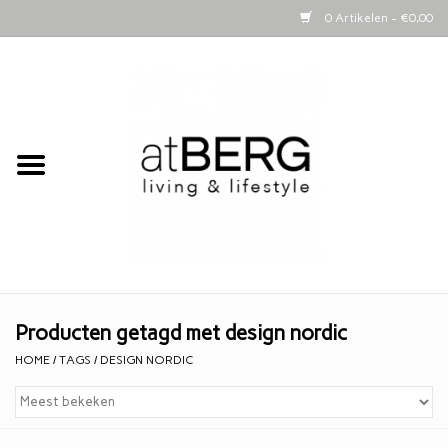
0 Artikelen - €0,00
Home
Bijzettafeltjes
Kasten
Woonaccessoires
Kaarsen
Producten getagd met design nordic
HOME
/
TAGS
/
DESIGN NORDIC
Lifestyle
Schapenvachten