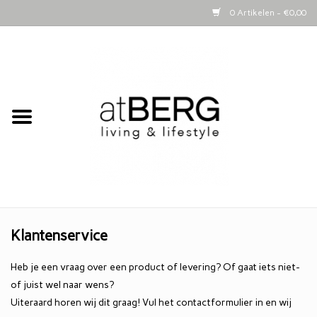
0 Artikelen - €0,00
Home
Bijzettafeltjes
Kasten
Woonaccessoires
Kaarsen
Klantenservice
Heb je een vraag over een product of levering? Of gaat iets niet-
Lifestyle
of juist wel naar wens?
Uiteraard horen wij dit graag! Vul het contactformulier in en wij
Schapenvachten