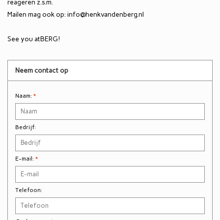
reageren z.s.m.
Mailen mag ook op:
info@henkvandenberg.nl
Eetkamertafels
See you atBERG!
EcoFurn / Buiten
Neem contact op
Eetkamerstoelen
Naam:
*
Faulteuls
Bedrijf:
E-mail:
*
Telefoon: