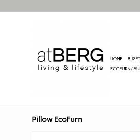
HOME
BIJZE
ECOFURN / BU
Pillow EcoFurn