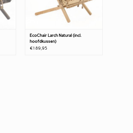
ed
Scandinavisch Grenen.
Deze fijne stoel heeft 2 standen en is opv
n en
TOEVOEGEN AAN WINKELWAGEN
GEN
EcoChair Larch Natural (incl.
hoofdkussen)
€189,95