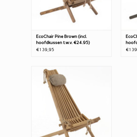
Vervaardigd van bruin geolied
Scandinavisch Grenen.
Deze 
Deze fijne stoel heeft 2 standen en
TOEVOEGEN AAN WINKELWAGEN
TO
EcoChair Pine Brown (incl.
EcoCha
hoofdkussen t.w.v. €24.95)
hoofd
€139,95
€139
Ecochair van geolied eiken.
100% NATURE
Zeg nou zelf: Onze EcoChair loungestoel
is toch een sieraad voor je tuin, veranda of
serre?!
Vervaardigd van bruin geolied
Scandinavisch Grenen.
Deze fijne stoel heeft 2 standen en is