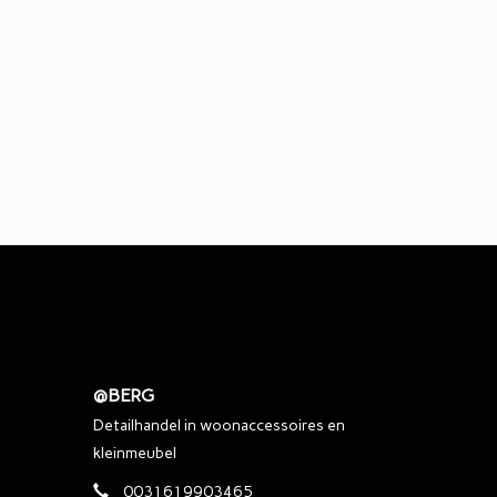
@BERG
Detailhandel in woonaccessoires en
kleinmeubel
0031619903465