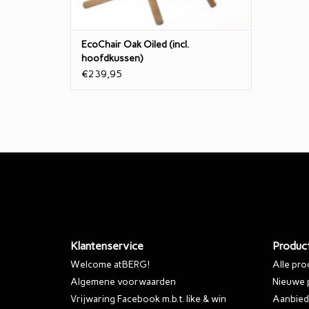
opvouwbaar waardoo
TOEVOEGEN AAN WINKELWAGEN
EcoChair Oak Oiled (incl.
hoofdkussen)
€239,95
Klantenservice
Produc
Welcome atBERG!
Alle pr
Algemene voorwaarden
Nieuwe 
Vrijwaring Facebook m.b.t. like & win
Aanbied