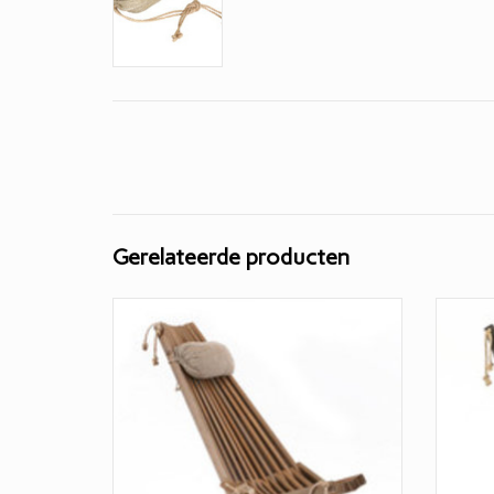
Gerelateerde producten
EcoChair van bruin gebeitst Scandinavisch
EcoC
Grenen.
100% NATURE
Zeg no
Zeg nou zelf: Onze EcoChair loungestoel
is toch
is toch een sieraad voor je tuin, veranda of
serre?!
V