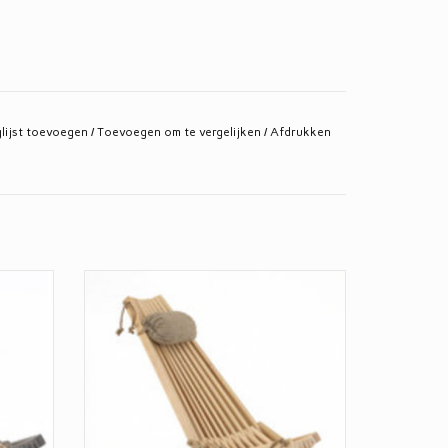
lijst toevoegen
/
Toevoegen om te vergelijken
/
Afdrukken
navisch
EcoChair van naturel scandinavisch Lariks.
100% NATURE
Zeg nou zelf: Onze EcoChair loungestoel
gestoel
is toch een sieraad voor je tuin, veranda of
randa of
serre?!
Vervaardigd van bruin geolied