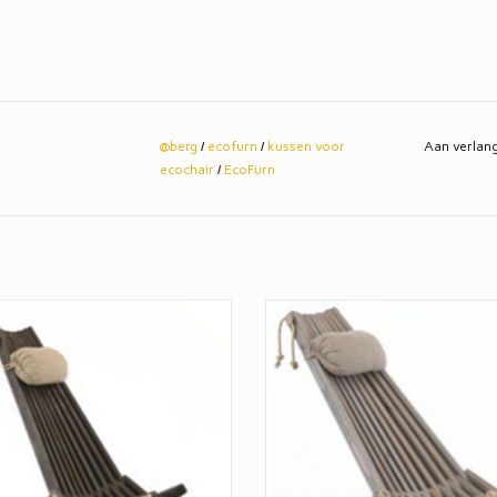
@berg
/
ecofurn
/
kussen voor
Aan verlang
ecochair
/
EcoFurn
hair van zwart gebeitst Grenen.
EcoChair van grijs geolied Scandi
Grenen.
100% NATURE
100% NATURE
u zelf: Onze EcoChair loungestoel
 een sieraad voor je tuin, veranda of
Zeg nou zelf: Onze EcoChair loun
serre?!
is toch een sieraad voor je tuin, ve
serre?!
ervaardigd van bruin geolied