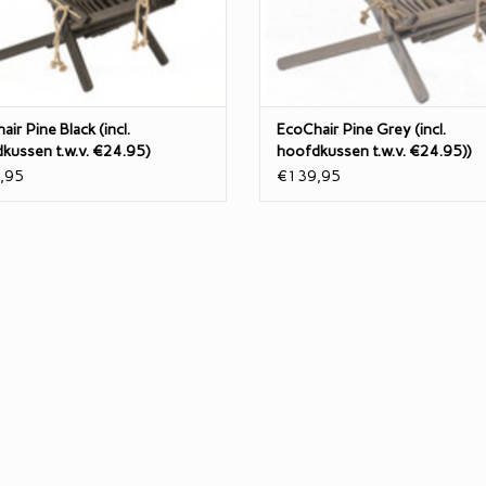
Scandinavisch Grenen.
Vervaardigd van bruin geoli
Scandinavisch Grenen.
fijne stoel heeft 2 standen en is
opvouwbaar
Deze fijne stoel heeft 2 stande
EVOEGEN AAN WINKELWAGEN
TOEVOEGEN AAN WINKELWA
ir Pine Black (incl.
EcoChair Pine Grey (incl.
kussen t.w.v. €24.95)
hoofdkussen t.w.v. €24.95))
,95
€139,95