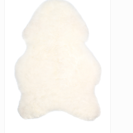
Eetkamertafels
EcoFurn / Buiten
Eetkamerstoelen
Faulteuls