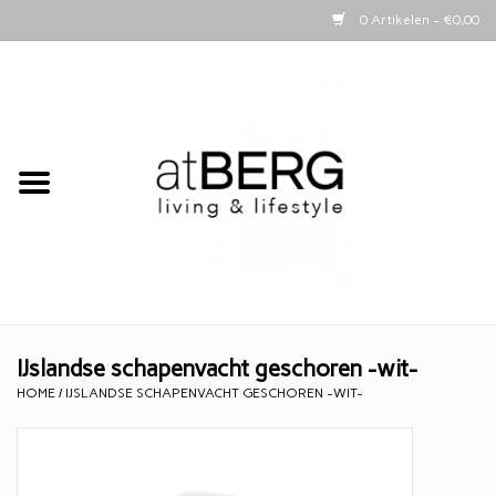
0 Artikelen - €0,00
Home
Bijzettafeltjes
Kasten
Woonaccessoires
Kaarsen
IJslandse schapenvacht geschoren -wit-
HOME
/
IJSLANDSE SCHAPENVACHT GESCHOREN -WIT-
Lifestyle
Schapenvachten