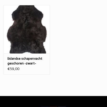
Mocht de vacht vies worden dan kamt u het vuil er uit. Als dat niet
luk, de vlek plaatselijk uitspoelen met lauw water. Mocht dat nog
niet lukken dan kan de vlek plaatselijk gereinigd worden met
babyshampoo. Gebruik geen zeep, want dan gaat de wol vilten.
Goed uitspoelen is erg belangrijk!
IJslandse schapenvacht
geschoren -zwart-
€59,00