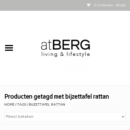
0 Artikelen - €0,00
Home
Bijzettafeltjes
Kasten
Woonaccessoires
Kaarsen
Producten getagd met bijzettafel rattan
HOME
/
TAGS
/
BIJZETTAFEL RATTAN
Lifestyle
Schapenvachten