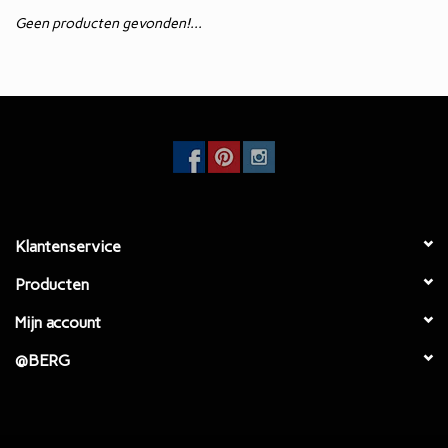
Geen producten gevonden!...
Eetkamertafels
EcoFurn / Buiten
Eetkamerstoelen
Faulteuls
Klantenservice
Producten
Mijn account
@BERG