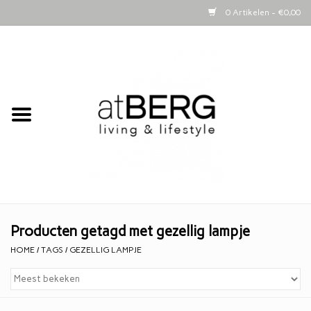
0 Artikelen - €0,00
Home
Bijzettafeltjes
Kasten
Woonaccessoires
Kaarsen
Producten getagd met gezellig lampje
HOME
/
TAGS
/
GEZELLIG LAMPJE
Lifestyle
Schapenvachten