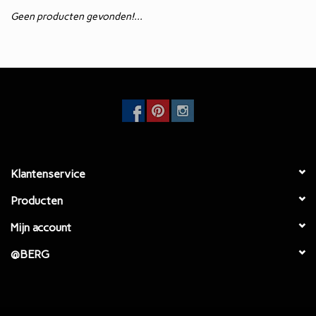
Geen producten gevonden!...
Eetkamertafels
EcoFurn / Buiten
Eetkamerstoelen
Faulteuls
Klantenservice
Producten
Mijn account
@BERG