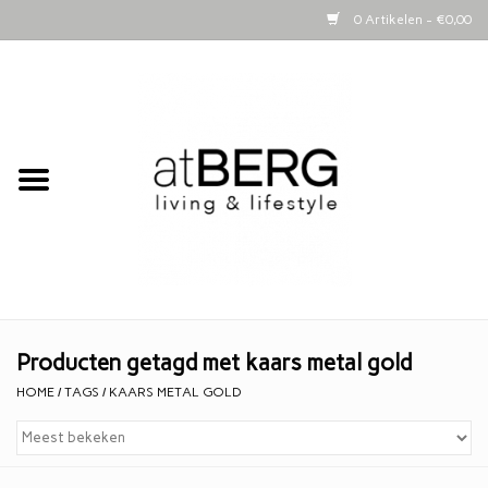
0 Artikelen - €0,00
Home
Bijzettafeltjes
Kasten
Woonaccessoires
Kaarsen
Producten getagd met kaars metal gold
HOME
/
TAGS
/
KAARS METAL GOLD
Lifestyle
Schapenvachten