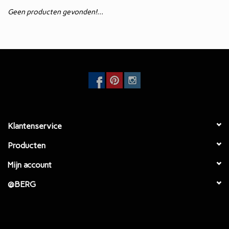
Geen producten gevonden!...
Eetkamertafels
EcoFurn / Buiten
Eetkamerstoelen
Faulteuls
Klantenservice
Producten
Mijn account
@BERG