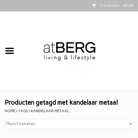
0 Artikelen - €0,00
Home
Bijzettafeltjes
Kasten
Woonaccessoires
Kaarsen
Producten getagd met kandelaar metaal
HOME
/
TAGS
/
KANDELAAR METAAL
Lifestyle
Schapenvachten