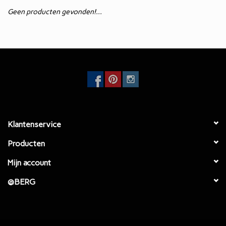
Geen producten gevonden!...
Eetkamertafels
EcoFurn / Buiten
Eetkamerstoelen
Faulteuls
Klantenservice
Producten
Mijn account
@BERG