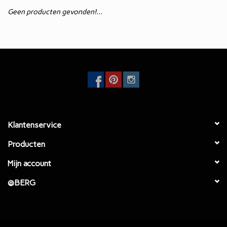
Geen producten gevonden!...
Eetkamertafels
EcoFurn / Buiten
Eetkamerstoelen
Faulteuls
Klantenservice
Producten
Mijn account
@BERG