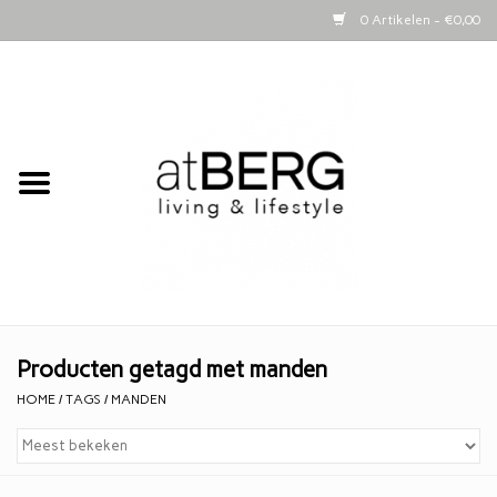
0 Artikelen - €0,00
Home
Bijzettafeltjes
Kasten
Woonaccessoires
Kaarsen
Producten getagd met manden
HOME
/
TAGS
/
MANDEN
Lifestyle
Schapenvachten