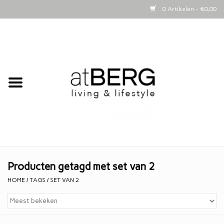
0 Artikelen - €0,00
Home
Bijzettafeltjes
Kasten
Woonaccessoires
Kaarsen
Producten getagd met set van 2
HOME
/
TAGS
/
SET VAN 2
Lifestyle
Schapenvachten