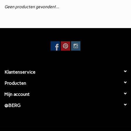
Geen producten gevonden!...
Eetkamertafels
EcoFurn / Buiten
Eetkamerstoelen
Faulteuls
Klantenservice
Producten
Mijn account
@BERG