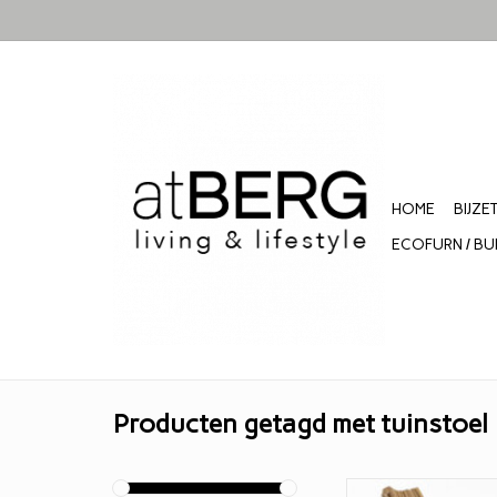
HOME
BIJZE
ECOFURN / BU
Producten getagd met tuinstoel
Ecochair van geoli