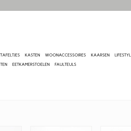
TTAFELTJES
KASTEN
WOONACCESSOIRES
KAARSEN
LIFESTY
ITEN
EETKAMERSTOELEN
FAULTEULS
ed eiken.
EcoChair van naturel
EcoChair van 