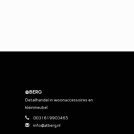
@BERG
Detailhandel in woonaccessoires en
kleinmeubel
0031619903465
info@atberg.nl