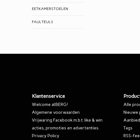
EETKAMERSTOELEN
FAULTEULS
Klantenservice
Produc
Welcome atBERG!
Alle pr
Algemene voorwaarden
Nieuwe 
Vrijwaring Facebook m.b.t. like & win
Aanbied
acties, promoties en advertenties.
Tags
Privacy Policy
RSS-fee