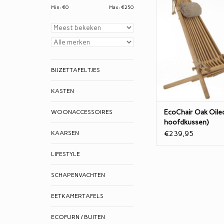
Min: €
0
Max: €
250
100% NATU
Zeg nou zelf: Onze
loungestoel is toch 
voor je tuin, veranda
BIJZETTAFELTJES
Vervaardigd van bru
Scandinavisch G
KASTEN
Deze fijne stoel heef
EcoChair Oak Oiled 
WOONACCESSOIRES
en is opvouwbaar
hoofdkussen)
TOEVOEGEN AAN WI
KAARSEN
€239,95
LIFESTYLE
SCHAPENVACHTEN
EETKAMERTAFELS
ECOFURN / BUITEN