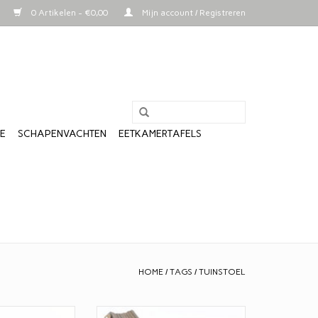
0 Artikelen - €0,00
Mijn account / Registreren
LE
SCHAPENVACHTEN
EETKAMERTAFELS
HOME
/
TAGS
/
TUINSTOEL
zwart gebeitst
EcoChair van grijs geolied