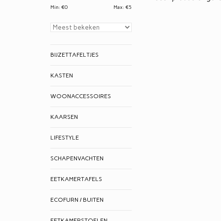
Min: €
0
Max: €
5
BIJZETTAFELTJES
KASTEN
WOONACCESSOIRES
KAARSEN
LIFESTYLE
SCHAPENVACHTEN
EETKAMERTAFELS
ECOFURN / BUITEN
EETKAMERSTOELEN