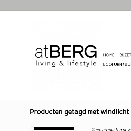
HOME
BIJZE
ECOFURN / BU
Producten getagd met windlicht 
Geen producten gevo