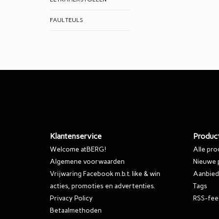
FAULTEULS
Klantenservice
Produc
Welcome atBERG!
Alle pr
Algemene voorwaarden
Nieuwe 
Vrijwaring Facebook m.b.t. like & win
Aanbied
acties, promoties en advertenties.
Tags
Privacy Policy
RSS-fee
Betaalmethoden