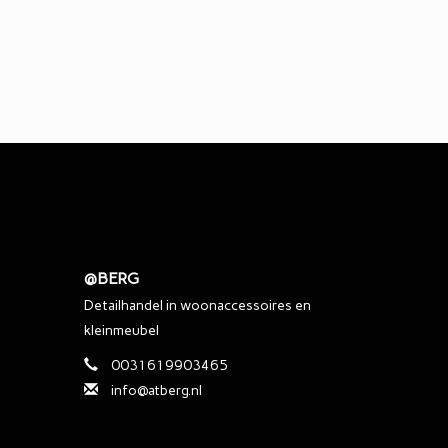
@BERG
Detailhandel in woonaccessoires en
kleinmeubel
0031619903465
info@atberg.nl