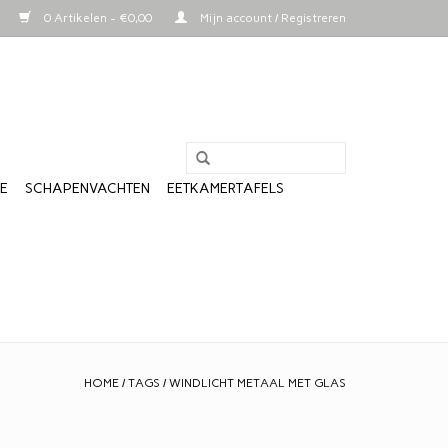
0 Artikelen - €0,00
Mijn account / Registreren
LE
SCHAPENVACHTEN
EETKAMERTAFELS
HOME
/
TAGS
/
WINDLICHT METAAL MET GLAS