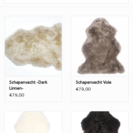
Eetkamertafels
EcoFurn / Buiten
Eetkamerstoelen
Faulteuls
Schapenvacht -Dark
Schapenvacht Vole
Linnen-
€79,00
€79,00