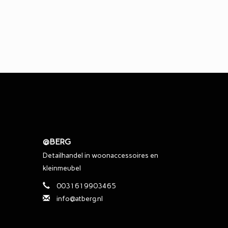
@BERG
Detailhandel in woonaccessoires en
kleinmeubel
0031619903465
info@atberg.nl