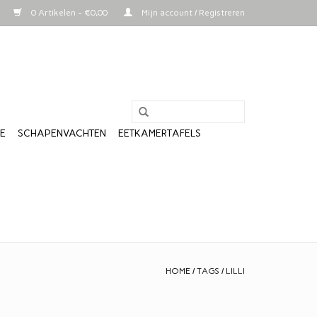
0 Artikelen - €0,00
Mijn account / Registreren
LE
SCHAPENVACHTEN
EETKAMERTAFELS
HOME
/
TAGS
/
LILLI