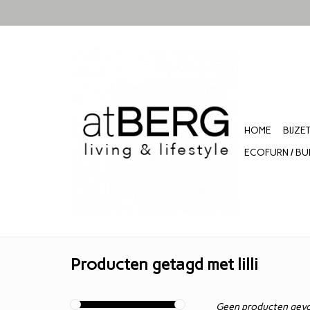
HOME
BIJZE
ECOFURN / BU
Producten getagd met lilli
Geen producten gevo