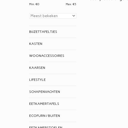
Min: €
0
Max: €
5
BIJZETTAFELTJES
KASTEN
WOONACCESSOIRES
KAARSEN
LIFESTYLE
SCHAPENVACHTEN
EETKAMERTAFELS
ECOFURN / BUITEN
EETKAMERSTOELEN