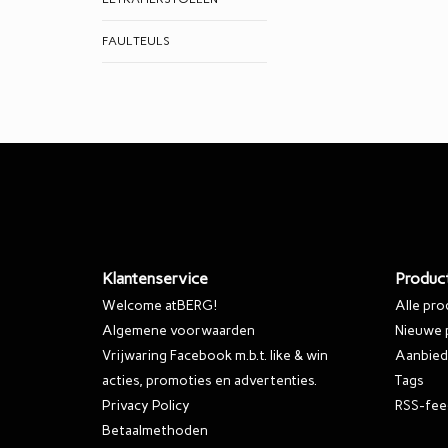
FAULTEULS
Klantenservice
Produc
Welcome atBERG!
Alle pr
Algemene voorwaarden
Nieuwe 
Vrijwaring Facebook m.b.t. like & win
Aanbied
acties, promoties en advertenties.
Tags
Privacy Policy
RSS-fee
Betaalmethoden